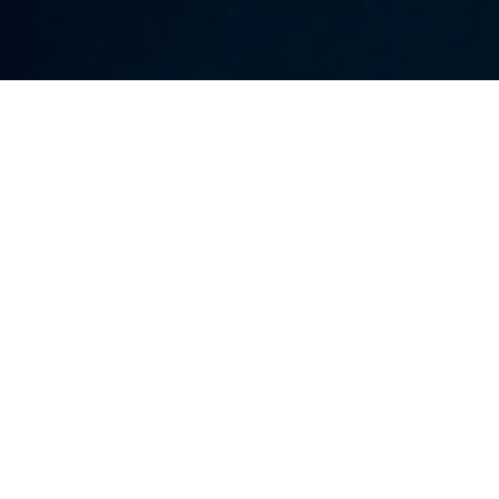
LE CLIENT
INWA est un cabinet de conseil en innovation, qui
cultive le potentiel des entreprises en les aidant à
se développer et générer à long terme de la
valeur ajoutée, tout en garantissant un
financement adéquat.
RÉALISATION