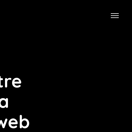
tre
la
 web