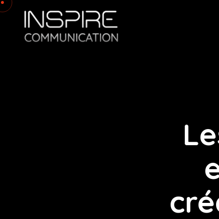
Le
e
cré